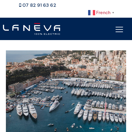
07 82 91 63 62
French
▼